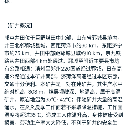
标。
【矿井概况】
郭屯井田位于巨野煤田中北部，山东省郓城县境内。
井田北邻郓城县城，西距菏泽市约60 km，东距济宁
市约75 km。井田中部距郓城县城约10 km，京九铁
路从井田西部4 km处通过。郓城至附近主要县市均
有公路相通：滨州至郑州220国道经过郓城，日东高
速公路通过本矿井南部，济菏泽高速经过本区东部，
交通十分便利。本矿井是一对在建矿井，其生产水平
绝对标高−808 m，煤层埋藏深、地温高，属于高温
矿井，原岩地温为35℃~42℃；伴随矿井大量的高温
涌水，在炎炎夏季工作面若不采取降温措施，工作面
温度将超过35℃，造成工人体温升高，身体健康受到
损害，劳动生产率大大降低，不利于矿井的安全生