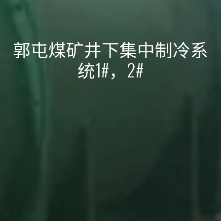
郭屯煤矿井下集中制冷系
统1#，2#